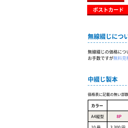
ポストカード
無線綴じにつ
無線綴じの価格につ
お手数ですが
無料見
中綴じ製本
価格表に記載の無い部
カラー
A4縦型
8P
10 冊
3,300 円