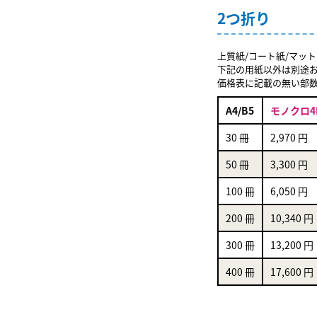
2つ折り
上質紙/コート紙/マット
下記の用紙以外は別途
価格表に記載の無い部
A4/B5
モノクロ4
30 冊
2,970 円
50 冊
3,300 円
100 冊
6,050 円
200 冊
10,340 円
300 冊
13,200 円
400 冊
17,600 円