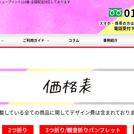
ュープリント110番-全国配送対応しております
0
スマホ・携帯の方
電話受付 9
ご利用ガイド
コラム
事例紹介
載している全ての商品に関してデザイン費は含まれており
2つ折り
3つ折り/観音折りパンフレット