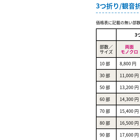
3つ折り/観音
価格表に記載の無い部
3
部数／
両面
サイズ
モノクロ
10 部
8,800 円
30 部
11,000 円
50 部
13,200 円
60 部
14,300 円
70 部
15,400 円
80 部
16,500 円
90 部
17,600 円