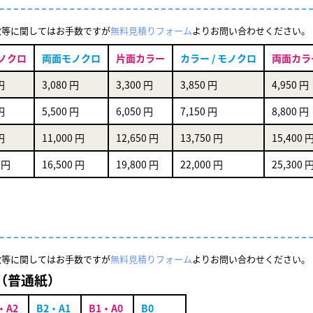
数等に関してはお手数ですが
無料見積りフォーム
よりお問い合わせください。
ノクロ
両面モノクロ
片面カラー
カラー / モノクロ
両面カラ
円
3,080 円
3,300 円
3,850 円
4,950 円
円
5,500 円
6,050 円
7,150 円
8,800 円
円
11,000 円
12,650 円
13,750 円
15,400 
 円
16,500 円
19,800 円
22,000 円
25,300 
数等に関してはお手数ですが
無料見積りフォーム
よりお問い合わせください。
（普通紙）
・A2
B2・A1
B1・A0
B0