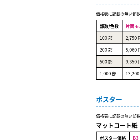
価格表に記載の無い部
部数/色数
片面モ
100 部
2,750 
200 部
5,060 
500 部
9,350 
1,000 部
13,200
ポスター
価格表に記載の無い部
マットコート紙
ポスター価格
B3