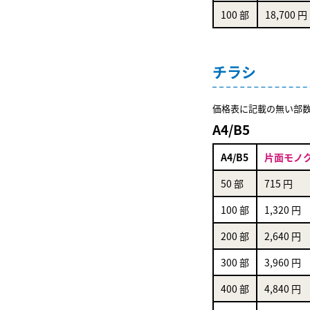
100 部
18,700 円
チラシ
価格表に記載の無い部
A4/B5
A4/B5
片面モノ
50 部
715 円
100 部
1,320 円
200 部
2,640 円
300 部
3,960 円
400 部
4,840 円